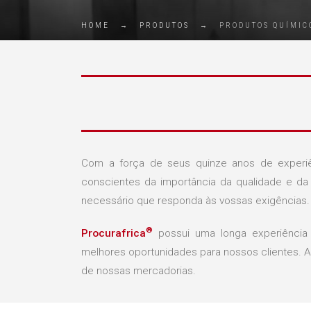
HOME
→
PRODUTOS
→
PRODUTOS QUÍMIC
Com a força de seus quinze anos de experi
conscientes da importância da qualidade e da
necessário que responda às vossas exigências.
®
Procurafrica
possui uma longa experiência 
melhores oportunidades para nossos clientes. 
de nossas mercadorias.